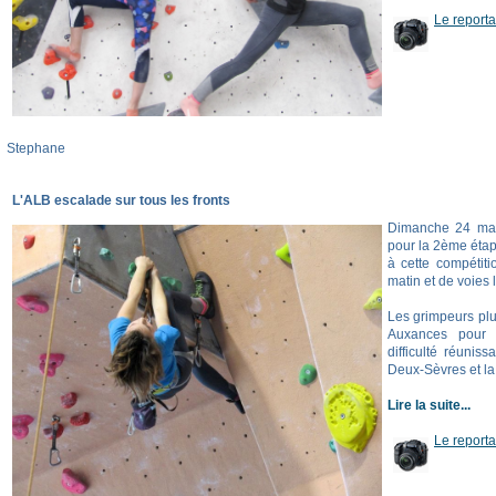
Le report
Stephane
L'ALB escalade sur tous les fronts
Dimanche 24 mars
pour la 2ème étap
à cette compétit
matin et de voies 
Les grimpeurs pl
Auxances pour 
difficulté réunis
Deux-Sèvres et la
Lire la suite...
Le report