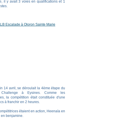
 il y avait 3 voies en qualifications et 1
istes.
LB Escalade à Oloron Sainte Marie
 14 avril, se déroulait la 4ème étape du
 Challenge à Eysines. Comme les
s, la compétition était constituée d'une
cs à franchir en 2 heures.
ompétitrices étaient en action, Heenaïa en
e en benjamine.