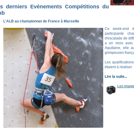
s derniers Evènements Compétitions du
ub
L'ALB au championnat de France à Marseille
Ce week-end de
participante c
d'escalade de diffi
a un mois avec 
Aquitaine, elle 
grimpeuses frança
Les qualificatio
étaient à réaliser.
Lire la suite...
Les image