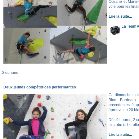
Océane et Martine,
voie pour les final
Lire la suite...
La Team A
Stephane
Deux jeunes compétitrices performantes
Ce dimanche matin
Bloc Bordeaux
précédentes étape
épreuve de 20 blo
Dès 9 heures, 2 c
microbe et Lorett
Lire la suite...