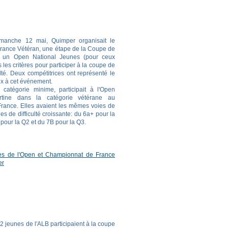
manche 12 mai, Quimper organisait le
rance Vétéran, une étape de la Coupe de
 un Open National Jeunes (pour ceux
 les critères pour participer à la coupe de
ulté. Deux compétitrices ont représenté le
x à cet événement.
catégorie minime, participait à l'Open
rtine dans la catégorie vétérane au
rance. Elles avaient les mêmes voies de
ies de difficulté croissante: du 6a+ pour la
 pour la Q2 et du 7B pour la Q3.
es de l'Open et Championnat de France
er
2 jeunes de l'ALB participaient à la coupe