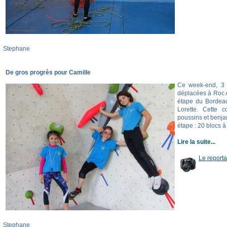
Stephane
De gros progrès pour Camille
Ce week-end, 3 
déplacées à Roc A
étape du Bordeau
Lorette. Cette c
poussins et benj
étape : 20 blocs à
Lire la suite...
Le report
Stephane