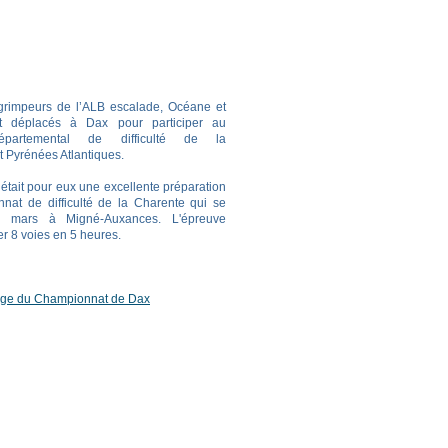
rimpeurs de l’ALB escalade, Océane et
t déplacés à Dax pour participer au
épartemental de difficulté de la
 Pyrénées Atlantiques.
 était pour eux une excellente préparation
nnat de difficulté de la Charente qui se
4 mars à Migné-Auxances. L'épreuve
er 8 voies en 5 heures.
age du Championnat de Dax