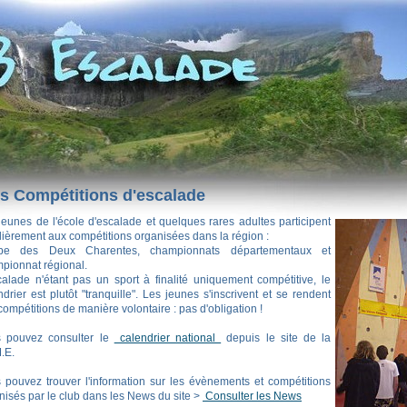
s Compétitions d'escalade
jeunes de l'école d'escalade et quelques rares adultes participent
lièrement aux compétitions organisées dans la région :
pe des Deux Charentes, championnats départementaux et
pionnat régional.
calade n'étant pas un sport à finalité uniquement compétitive, le
ndrier est plutôt "tranquille". Les jeunes s'inscrivent et se rendent
compétitions de manière volontaire : pas d'obligation !
 pouvez consulter le
calendrier national
depuis le site de la
M.E.
 pouvez trouver l'information sur les évènements et compétitions
nisés par le club dans les News du site >
Consulter les News