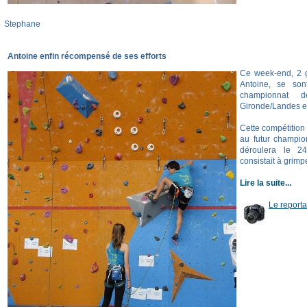
Stephane
Antoine enfin récompensé de ses efforts
Ce week-end, 2 g
Antoine, se son
championnat d
Gironde/Landes et
Cette compétition
au futur champio
déroulera le 2
consistait à grimp
Lire la suite...
Le report