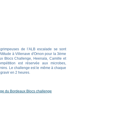
grimpeuses de l’ALB escalade se sont
ltitude à Villenave d'Ornon pour la 3ème
x Blocs Challenge, Heenaïa, Camille et
ompétition est réservée aux microbes,
amins. Le challenge est le même à chaque
 gravir en 2 heures.
age du Bordeaux Blocs challenge