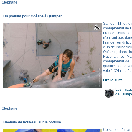
Stephane
Un podium pour Océane à Quimper
Samedi 11 et di
championnat de F
France Jeune et
n'entrant pas dans
France) en diffic
club de Barbezieu
Océane, dans la 
National, et Ma
championnat de F
qualification. 3 vo
voie 1 (Q1), du 6c
Lire la suite...
Les imag
de Quimp
Stephane
Heenaïa de nouveau sur le podium
Ce samedi 4 mai, 