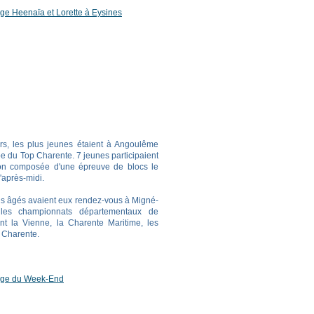
age Heenaïa et Lorette à Eysines
, les plus jeunes étaient à Angoulême
e du Top Charente. 7 jeunes participaient
ion composée d'une épreuve de blocs le
l'après-midi.
us âgés avaient eux rendez-vous à Migné-
les championnats départementaux de
sant la Vienne, la Charente Maritime, les
 Charente.
age du Week-End