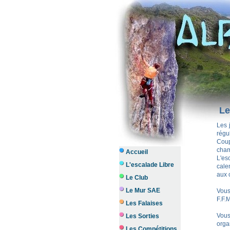
Le
Les 
régu
Cou
cham
Accueil
L'es
L'escalade Libre
cale
aux 
Le Club
Le Mur SAE
Vous
F.F.
Les Falaises
Vous
Les Sorties
orga
Les Compétitions