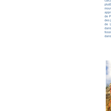
calc
plu
mou
appr
de P
des 
de L
dans
fossi
dans