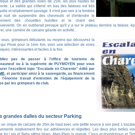
étique et des grandes voies de 25m, les plus hautes de
ente. La vallée qui s'étend en bas des falaises est très
quille et relativement sauvage. Il n'est pas rare à la tombée
a nuit de surprendre des chevreuils et d'entendre le
ulement des chouettes hulottes et le chant des
ulevents. On en oublierait presque qu'il y a sur le plateau derrière la falaise, 
el, une carrière de calcaire géante en activité...
 vous, grimpeurs débutants ou moyens qui découvrez la
 qui Pisse pour la 1ère fois, voici une sélection de voies
iques, intéressantes et faciles à la fois.
ubliez pas de passer à l'office de tourisme de
teauneuf ou à la supérette de PUYMOYEN pour vous
urer l'excellent topo "Escalade en Charente" édité par
ME
, et participer ainsi à la sauvegarde, au financement
 l'énorme travail d'entretien de l'équipement de la
ise par les grimpeurs du club.
s grandes dalles du secteur Parking
t un cirque de calcaire de 20m de haut avec une petite source à son pied. L'escal
ements relativement fins sur adhérences et réglettes. Les deux plus belles v
e toi Lola et Baby sitting blues. Mais Plein la gueule, Clous et doubitchous et T