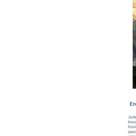
En
Just
trou
foss
gauc