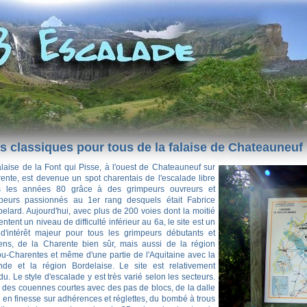
s classiques pour tous de la falaise de Chateauneuf
alaise de la Font qui Pisse, à l'ouest de Chateauneuf sur
ente, est devenue un spot charentais de l'escalade libre
s les années 80 grâce à des grimpeurs ouvreurs et
peurs passionnés au 1er rang desquels était Fabrice
elard. Aujourd'hui, avec plus de 200 voies dont la moitié
ntent un niveau de difficulté inférieur au 6a, le site est un
 d'intérêt majeur pour tous les grimpeurs débutants et
ns, de la Charente bien sûr, mais aussi de la région
ou-Charentes et même d'une partie de l'Aquitaine avec la
nde et la région Bordelaise. Le site est relativement
du. Le style d'escalade y est très varié selon les secteurs.
 a des couennes courtes avec des pas de blocs, de la dalle
e en finesse sur adhérences et réglettes, du bombé à trous