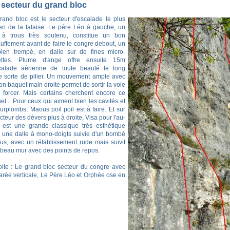
 secteur du grand bloc
rand bloc est le secteur d'escalade le plus
en de la falaise. Le père Léo à gauche, un
à trous très soutenu, constitue un bon
uffement avant de faire le congre debout, un
ien trempé, en dalle sur de fines micro-
lettes. Plume d'ange offre ensuite 15m
calade aérienne de toute beauté le long
e sorte de pilier. Un mouvement ample avec
on baquet main droite permet de sortir la voie
 forcer. Mais certains cherchent encore ce
et... Pour ceux qui aiment bien les cavités et
surplombs, Maous poil poil est à faire. Et sur
cteur des dévers plus à droite, Visa pour l'au-
 est une grande classique très esthétique
 une dalle à mono-doigts suivie d'un bombé
ous, avec un rétablissement rude mais suivit
 beau mur avec des points de repos.
oite : Le grand bloc secteur du congre avec
rée verticale, Le Père Léo et Orphée ose en