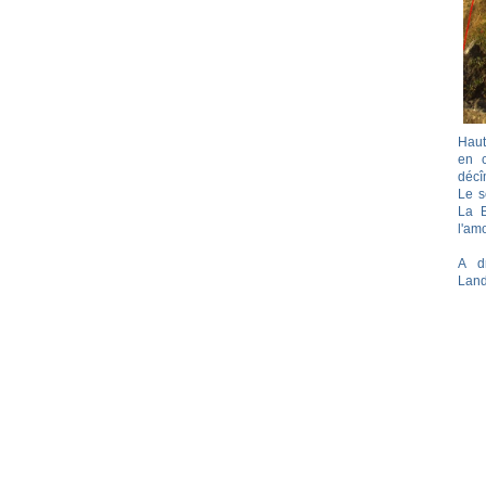
Haut
en c
décî
Le s
La B
l'am
A d
Land