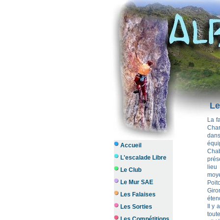
Le
La f
Char
dan
équi
Accueil
Chab
L'escalade Libre
prése
lieu
Le Club
moye
Le Mur SAE
Poit
Giro
Les Falaises
éten
Il y
Les Sorties
tout
Les Compétitions