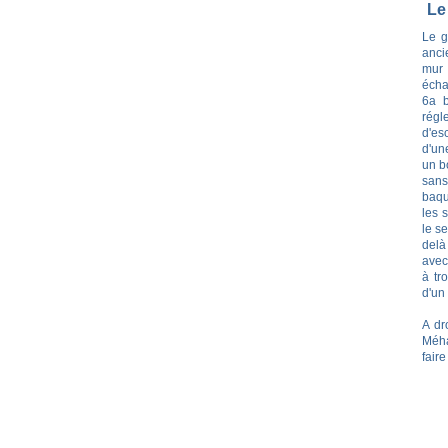
Le
Le g
anci
mur 
écha
6a b
rég
d'es
d'un
un b
sans
baqu
les 
le se
delà
avec
à tr
d'un
A dr
Méha
faire