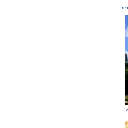
degr
faut
A