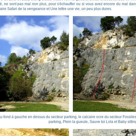
é, ne sont pas mal non plus, pour s'échauffer ou si vous avez encore du mal dans l
 faire Safari de la vengeance et Une lettre une vie, un peu plus dures.
u fond à gauche en dessus du secteur parking, le calcaire ocre du secteur Fossiles. 
parking, Plein la gueule, Sauve toi Lola et Baby sittin