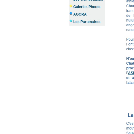
athl
Char
Galeries Photos
tran
AGORA
de l
hul
Les Partenaires
engo
natur
Pour
Font
class
N'o
Cha
proc
l'
AS
et à
fala
Le
C'es
mouv
Sauv