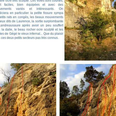
aire ocre très sculpté. Les voies sont courtes,
tôt faciles, bien équipées et avec des
vements variés et intéressants. On
éciera en particulier la petite fissure sympa
etits rats en congés, les beaux mouvements
jeux dits de Laurence, la sortie surplombante
andreausaure après avoir un peu souffert
 la dalle, le beau rocher ocre sculpté et les
les de Gégé le vieux infernal... Que du plaisir
 ces deux petits secteurs pas très connus.