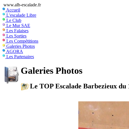
www.alb-escalade.fr
Accueil
L'escalade Libre
Le Club
Le Mur SAE
Les Falaises
Les Sorties
Les Compétitions
Galeries Photos
AGORA
Les Partenaires
Galeries Photos
Le TOP Escalade Barbezieux du 