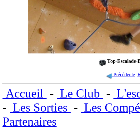
Top-Escalade-B
Précédente
R
Accueil
-
Le Club
-
L'es
-
Les Sorties
-
Les Compét
Partenaires