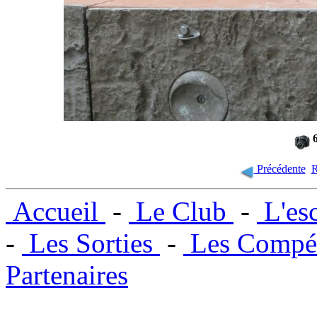
6
Précédente
R
Accueil
-
Le Club
-
L'es
-
Les Sorties
-
Les Compét
Partenaires