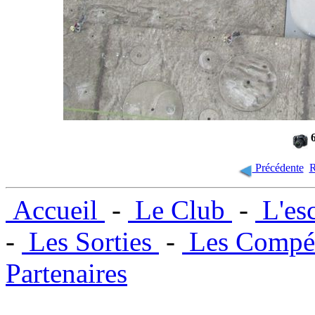
6
Précédente
R
Accueil
-
Le Club
-
L'es
-
Les Sorties
-
Les Compét
Partenaires