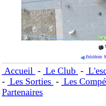
7
Précédente
R
Accueil
-
Le Club
-
L'es
-
Les Sorties
-
Les Compét
Partenaires