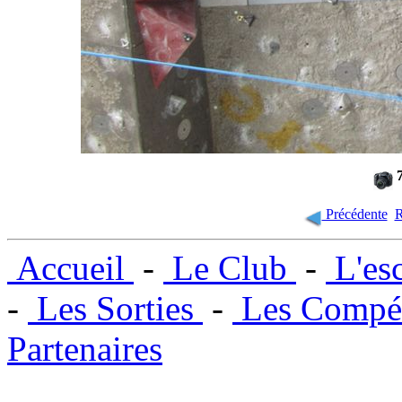
7
Précédente
R
Accueil
-
Le Club
-
L'es
-
Les Sorties
-
Les Compét
Partenaires