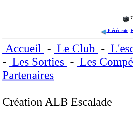
7
Précédente
R
Accueil
-
Le Club
-
L'es
-
Les Sorties
-
Les Compét
Partenaires
Création ALB Escalade